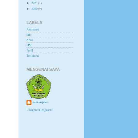
2021
(1)
►
2020
(9)
►
LABELS
Akuntansi
info
News
PPS
Profil
Testimoni
MENGENAI SAYA
smk nu pace
Lihat profil lengkapku