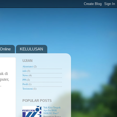
Online
KELULUSAN
UJIAN
Akuntansi
(2)
info
(3)
ak di
News
(4)
puter,
PPS
(2)
Profil
(1)
.
Testimoni
(1)
POPULAR POSTS
Yuk Kita Tengok
Apa Itu BKK
SMKNU Pace?
Pengertian Bursa