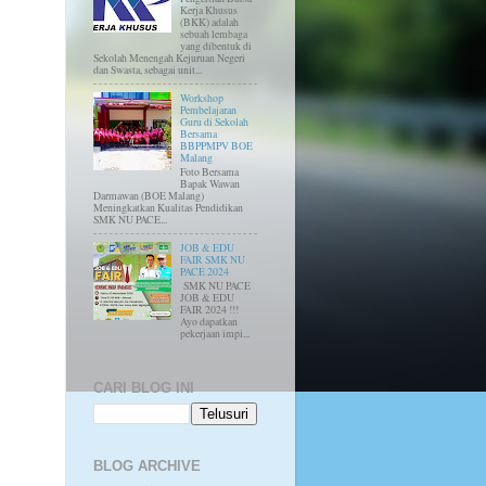
Kerja Khusus
(BKK) adalah
sebuah lembaga
yang dibentuk di
Sekolah Menengah Kejuruan Negeri
dan Swasta, sebagai unit...
Workshop
Pembelajaran
Guru di Sekolah
Bersama
BBPPMPV BOE
Malang
Foto Bersama
Bapak Wawan
Darmawan (BOE Malang)
Meningkatkan Kualitas Pendidikan
SMK NU PACE...
JOB & EDU
FAIR SMK NU
PACE 2024
SMK NU PACE
JOB & EDU
FAIR 2024 !!!
Ayo dapatkan
pekerjaan impi...
CARI BLOG INI
BLOG ARCHIVE