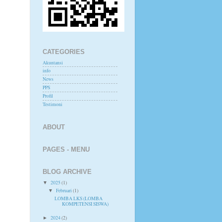
CATEGORIES
Akuntansi
info
News
PPS
Profil
Testimoni
ABOUT
PAGES - MENU
BLOG ARCHIVE
2025
(1)
▼
Februari
(1)
▼
LOMBA LKS (LOMBA
KOMPETENSI SISWA)
2024
(2)
►