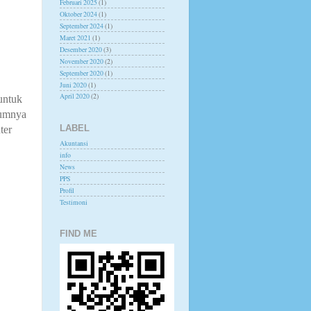
Februari 2025
(1)
Oktober 2024
(1)
September 2024
(1)
Maret 2021
(1)
Desember 2020
(3)
November 2020
(2)
September 2020
(1)
Juni 2020
(1)
April 2020
(2)
untuk
mumnya
LABEL
ter
Akuntansi
info
News
PPS
Profil
Testimoni
FIND ME