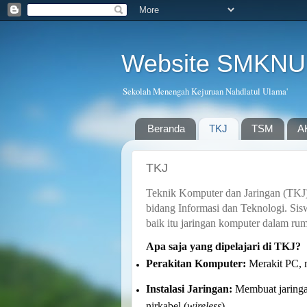
Website SMKNU
Sekolah Menengah Kejuruan Nahdlatul Ulama'
Beranda
TKJ
TSM
A
TKJ
Teknik Komputer dan Jaringan (TKJ
bidang Informasi dan Teknologi. Sis
baik itu jaringan komputer dalam ruma
Apa saja yang dipelajari di TKJ?
Perakitan Komputer:
Merakit PC,
Instalasi Jaringan:
Membuat jaringa
nirkabel (
wireless
).