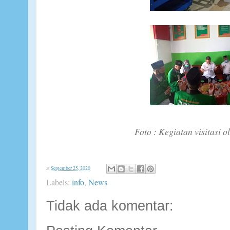
Foto : Kegiatan visitasi oleh t
at
September 25, 2020
Labels:
info
,
News
Tidak ada komentar: