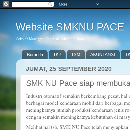
Website SMKNU PACE
Sekolah Menengah Kejuruan Nahdlatul Ulama'
Beranda
TKJ
TSM
AKUNTANSI
T
JUMAT, 25 SEPTEMBER 2020
SMK NU Pace siap membuka
Industri otomatif semakin berkembang pesat. hal
berbagai model kendaraan mobil dari berbagai m
meningkatnya jumlah produksi kendaraan jenis ro
dengan semakin meningkatnya kebutuhan di masyar
Melihat hal tsb, SMK NU Pace telah menyiapkan 