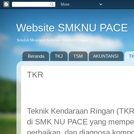
Website SMKNU PACE
Sekolah Menengah Kejuruan Nahdlatul Ulama'
Beranda
TKJ
TSM
AKUNTANSI
T
TKR
Teknik Kendaraan Ringan (TKR
di SMK NU PACE yang mempelaj
perbaikan, dan diagnosa komp