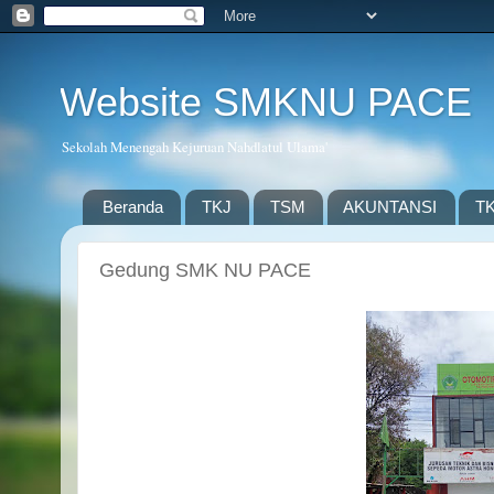
Website SMKNU PACE
Sekolah Menengah Kejuruan Nahdlatul Ulama'
Beranda
TKJ
TSM
AKUNTANSI
T
Gedung SMK NU PACE