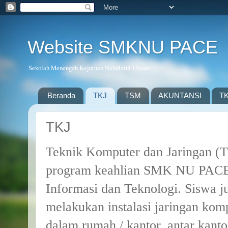
Website SMKNU PACE
Sekolah Menengah Kejuruan Nahdlatul Ulama'
Beranda
TKJ
TSM
AKUNTANSI
T
TKJ
Teknik Komputer dan Jaringan (T
program keahlian SMK NU PACE 
Informasi dan Teknologi. Siswa 
melakukan instalasi jaringan komp
dalam rumah / kantor, antar kantor