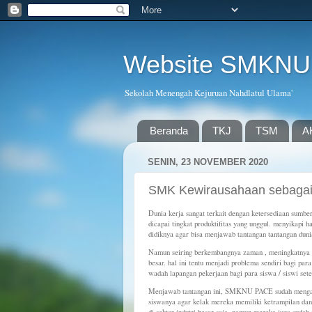
Website SMKNU
Sekolah Menengah Kejuruan Nahdlatul Ulama'
Beranda
TKJ
TSM
A
SENIN, 23 NOVEMBER 2020
SMK Kewirausahaan sebagai
Dunia kerja sangat terkait dengan ketersediaan sum
dicapai tingkat produktifitas yang unggul. menyikapi
didiknya agar bisa menjawab tantangan tantangan duni
Namun seiring berkembangnya zaman , meningkatnya pop
besar. hal ini tentu menjadi problema sendiri bagi para
wadah lapangan pekerjaan bagi para siswa / siswi setel
Menjawab tantangan ini, SMKNU PACE sudah mengant
siswanya agar kelak mereka memiliki ketrampilan dan 
di sektor indutri besar saja, namun mereka juga sudah