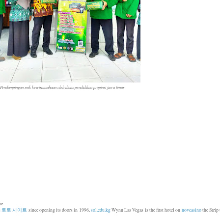
Pendampingan smk kewirausahaan oleh dinas pendidikan propinsi jawa timur
pe
s
토토 사이트
since opening its doors in 1996,
sol.edu.kg
Wynn Las Vegas is the first hotel on
novcasino
the Strip