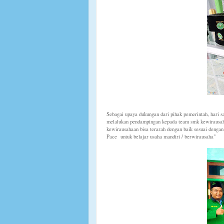
Sebagai upaya dukungan dari pihak pemerintah, hari s
melalukan pendampingan kepada team smk kewirausah
kewirausahaan bisa terarah dengan baik sesuai deng
Pace untuk belajar usaha mandiri / berwirausaha"