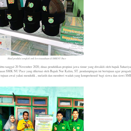
Hasil produksi songkok smk
kewirausahaan di SMKNU Pace
abtu tanggal 20 November 2020, dinas pendidikan propinsi jawa timur yang diwakili oleh bapak Suhariya
aan SMK NU Pace yang diketuai oleh Bapak Nur Kalim, ST. pendampingan ini bertujuan agar pengad
an tujuan awal yakni mendidik , melatih dan memberi wadah yang komprehensif bagi siswa dan siswi 