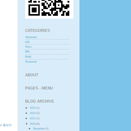
CATEGORIES
Akuntansi
info
News
PPS
Profil
Testimoni
ABOUT
PAGES - MENU
BLOG ARCHIVE
2025
(1)
►
2024
(2)
►
2021
(1)
►
2020
(9)
▼
 to
출장안
Desember
(3)
►