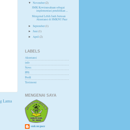
November
(2)
▼
SMK Kewirausahaan sebagai
implementasi pendidikan ...
Mengenal Lebih Jauh Jurusan
Akuntansi di SMKNU Pace
September
(1)
►
Juni
(1)
►
April
(2)
►
LABELS
Akuntansi
info
News
PPS
Profil
Testimoni
MENGENAI SAYA
ng Lama
smk nu pace