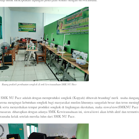
Ruang praktek pembuatan songkok di smk kewirausahaan SMK NU Pace
di SMK NU Pace adalah dengan memproduksi songkok (Kopyah) dibawah branding/ merk usaha danga
 karena mengingat kebutuhan songkok bagi masyarakat muslim khusunya sangatlah besar dan terus mening
kok serta menyediakan tempat produksi songkok di lingkungan skeolahan, maka siswa/siswiSMKNU Pace
emasaran. diharapkan dengan adanya SMK Kewirausahaan ini, siswa/siswi akan lebih aktif dan termotiva
irausaha kelak setelah mereka lulus dari SMK NU Pace.