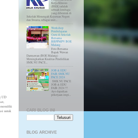
Kerja Khusus
(BKK) adalah
sebuah lembaga
yang dibentuk di
Sekolah Menengah Kejuruan Negeri
dan Swasta, sebagai unit...
Workshop
Pembelajaran
Guru di Sekolah
Bersama
BBPPMPV BOE
Malang
Foto Bersama
Bapak Wawan
Darmawan (BOE Malang)
Meningkatkan Kualitas Pendidikan
SMK NU PACE...
JOB & EDU
FAIR SMK NU
PACE 2024
SMK NU PACE
JOB & EDU
FAIR 2024 !!!
Ayo dapatkan
pekerjaan impi...
ng UD
kat,
 memiliki
CARI BLOG INI
si untuk
BLOG ARCHIVE