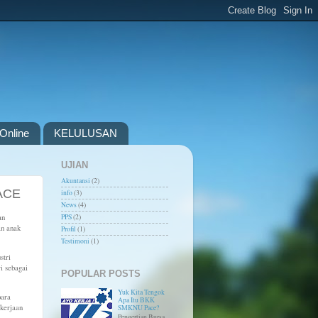
Online
KELULUSAN
UJIAN
Akuntansi
(2)
PACE
info
(3)
News
(4)
an
PPS
(2)
an anak
Profil
(1)
Testimoni
(1)
stri
ri sebagai
POPULAR POSTS
Yuk Kita Tengok
para
Apa Itu BKK
kerjaan
SMKNU Pace?
Pengertian Bursa