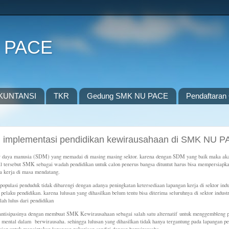
 PACE
KUNTANSI
TKR
Gedung SMK NU PACE
Pendaftaran 
 implementasi pendidikan kewirausahaan di SMK NU 
ber daya manusia (SDM) yang memadai di masing masing sektor. karena dengan SDM yang baik maka ak
 hal tersebut SMK sebagai wadah pendidikan untuk calon penerus bangsa dituntut harus bisa mempersiapk
a kerja di masa mendatang.
ulasi penduduk tidak dibarengi dengan adanya peningkatan ketersediaan lapangan kerja di sektor indu
 pelaku pendidikan. karena lulusan yang dihasilkan belum tentu bisa diterima seluruhnya di sektor indust
ah lulus dari pendidikan
isipasinya dengan membuat SMK Kewirausahaan sebagai salah satu alternatif untuk menggembleng 
mental dalam berwirausaha. sehingga lulusan yang dihasilkan tidak hanya tergantung pada lapangan pe
 siap untuk menciptakan lapangan pekerjaan sendiri dengan berwirausaha.