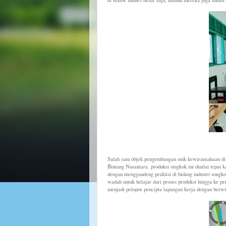
Salah satu objek pengembangan smk kewirausahaan 
Bintang Nusantara. produksi singkok ini dinilai tepat
dengan menggandeng praktisi di bidang industri song
wadah untuk belajar dari proses produksi hingga ke p
menjadi pelopor pencipta lapangan kerja dengan berw