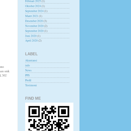
Februari 2025
(1)
Oktober 2024
(1)
September 2024
(1)
Maret 2021
(1)
Desember 2020
(3)
November 2020
(2)
September 2020
(1)
Juni 2020
(1)
April 2020
(2)
LABEL
Akuntansi
info
nto
News
aan smk
PPS
SMK NU
Profil
Testimoni
FIND ME