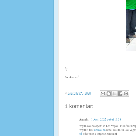
by
Sir Ahmed
at
November 23, 2020
1 komentar:
Anonim
1 April 2022 pukul 11.38
Wynn casino opens in Las Vegas - FilmfileEuro
Wynn's first
deccasino
hotel casino in Las Vega
마
offer such a large selection of